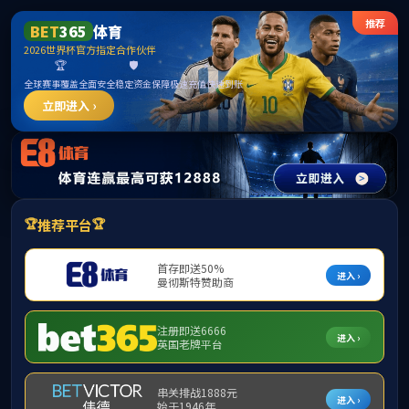
******
76net必赢·(BWIN)唯一官方网站
首页
关于学院
党群工作
本科生教
科研成果
科研成果
教研教改
我院举行2024年国家基金项目申报选